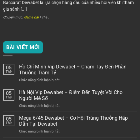
Baccarat Dewabet là lựa chọn hàng đầu của nhiều hội viên khi tham
năng phân tích tình huống. Chính sự kết hợp đó đã tạo nên
gia sảnh [...]
một sức hút lâu dài.
Chuyên mục:
Game bài
| Thẻ
.
Khiến nhiều người đam mê và không ngừng tìm tòi.Trong
bối cảnh hiện nay, sự bùng nổ của nền tảng trực tuyến đã
đưa sảnh cược đến gần hơn với đông đảo người dùng .
BÀI VIẾT MỚI
Hồ Chí Minh Vip Dewabet – Chạm Tay Đến Phần
05
Th9
Thưởng Trăm Tỷ
Chức năng bình luận bị tắt
ở
Hồ
Chí
Hà Nội Vip Dewabet – Điểm Đến Tuyệt Vời Cho
05
Minh
Th9
Người Mê Số
Vip
Chức năng bình luận bị tắt
ở
Dewabet
Hà
–
Nội
Mega 6/45 Dewabet – Cơ Hội Trúng Thưởng Hấp
Chạm
05
Vip
Tay
Th9
Dẫn Tại Dewabet
Thể loại giải trí có lượng người dùng ổn định
Dewabet
Đến
Chức năng bình luận bị tắt
ở
–
Phần
Mega
Điểm
Thưởng