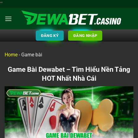
"
"
ĐĂNG KÝ
ĐĂNG NHẬP
Home
-
Game bài
Game Bài Dewabet – Tìm Hiểu Nền Tảng
HOT Nhất Nhà Cái