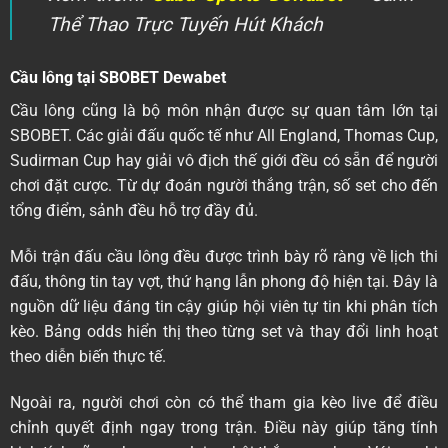
Thể Thao Trực Tuyến Hút Khách
Cầu lông tại SBOBET Dewabet
Cầu lông cũng là bộ môn nhận được sự quan tâm lớn tại
SBOBET. Các giải đấu quốc tế như All England, Thomas Cup,
Sudirman Cup hay giải vô địch thế giới đều có sẵn để người
chơi đặt cược. Từ dự đoán người thắng trận, số set cho đến
tổng điểm, sảnh đều hỗ trợ đầy đủ.
Mỗi trận đấu cầu lông đều được trình bày rõ ràng về lịch thi
đấu, thông tin tay vợt, thứ hạng lẫn phong độ hiện tại. Đây là
nguồn dữ liệu đáng tin cậy giúp hội viên tự tin khi phân tích
kèo. Bảng odds hiển thị theo từng set và thay đổi linh hoạt
theo diễn biến thực tế.
Ngoài ra, người chơi còn có thể tham gia kèo live để điều
chỉnh quyết định ngay trong trận. Điều này giúp tăng tính