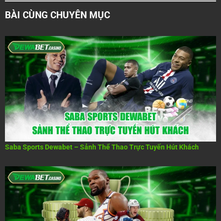
BÀI CÙNG CHUYÊN MỤC
Saba Sports Dewabet – Sảnh Thể Thao Trực Tuyến Hút Khách