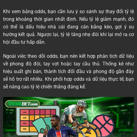
Khi xem bảng odds, bạn cần lưu ý so sánh sự thay đổi tỷ lệ
trong khoảng thời gian nhất định. Nếu tỷ lệ giảm mạnh, đó
có thể là dấu hiệu nhà cái đang cân bằng kèo, gợi ý xu
hướng kết quả. Ngược lại, tỷ lệ tăng nhẹ đôi khi lại mở ra cơ
hội đầu tư hấp dẫn.
Ngoài việc theo dõi odds, bạn nên kết hợp phân tích dữ liệu
về phong độ đội, tay vợt hoặc tay cầu thủ. Thống kê như
hiệu suất ghi bàn, thành tích đối đầu và phong độ gần đây
sẽ hỗ trợ rất nhiều. Khi phối hợp odds và dữ liệu thực tế, bạn
sẽ nâng cao tỷ lệ chiến thắng đáng kể.